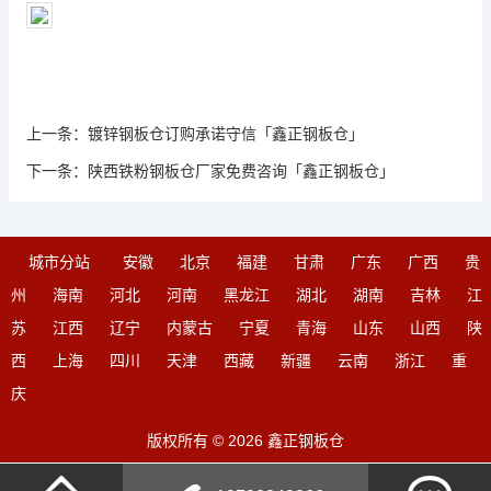
上一条：
镀锌钢板仓订购承诺守信「鑫正钢板仓」
下一条：
陕西铁粉钢板仓厂家免费咨询「鑫正钢板仓」
城市分站
安徽
北京
福建
甘肃
广东
广西
贵
州
海南
河北
河南
黑龙江
湖北
湖南
吉林
江
苏
江西
辽宁
内蒙古
宁夏
青海
山东
山西
陕
西
上海
四川
天津
西藏
新疆
云南
浙江
重
庆
版权所有 © 2026 鑫正钢板仓