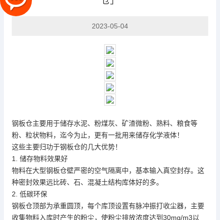
仓」
2023-05-04
钢板仓
主要用于储存水泥、粉煤灰、矿渣微粉、熟料、粮食等
粉、粒状物料，迄今为止，更有一批用来储存化学液体！
这些主要归功于钢板仓的几大优势！
1. 储存物料效果好
物料在
大型钢板仓
壁严密的空气隔离中，基本输入真空封存。这
种密封效果远比砖、石、混凝土结构库体好的多。
2. 低碳环保
钢板仓顶部为承重圆顶，每个库顶设置有脉冲振打收尘器，主要
收集物料入库时产生的粉尘，使粉尘排放浓度达到30mg/m3以