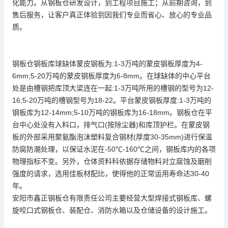
化能力。从钢板仓研发设计，到工程项目施工；从前期咨询，到
售后服务，让客户真正体验到因我们专业而省心、放心的专业品
质。
钢板仓钢板库球缺体蒙皮钢板为:1-3万吨的蒙皮钢板厚度为4-
6mm;5-20万吨的蒙皮钢板厚度为6-8mm。在球缺体的中心平台
处是由槽钢把库顶大梁连在一起:1-3万吨所用的槽钢的型号为12-
16;5-20万吨的槽钢型号为18-22。平台蒙皮钢板厚度:1-3万吨的
钢板库为12-14mm;5-10万吨的钢板库为16-18mm。钢板仓在平
台中心处没有入料口，排气口(按除尘器)和库顶护栏。在蒙皮钢
板的外部采用聚氨酯泡沫塑料复合钢材(厚度30-35mm)进行保温
防腐防潮处理，以保证水泥在-50℃-160℃之间，钢板库内的各项
物理指标不变。另外，仓体资料科依据存储物料对立腐蚀及磨削
强度的请求，选用佳板材配比，使得他的正常运用寿命达30-40
年。
安阳市鑫正钢板仓有限责任公司主要经营大型焊接式钢板库、螺
旋咬口式钢板仓、装配仓、消防水箱以及仓储设备的设计施工。