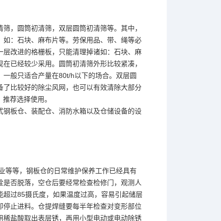
清筛，圆筒初清筛，双层圆筒初清筛等。其中，
，如：石块、麻布片等。劳保用品、带、绳等必
一层改进的格栅板，只能清理掉诸如：石块、麻
现在已经较少采用。圆筒初清筛外形比较紧凑，
般只适合产量在80t/h以下的场合。双层圆
备了比较好的除尘风网，也可以有效清除大部分
设备，推荐选择使用。
式钢板仓、装配仓、消防水箱以及仓储设备的设
业等等，钢板仓的日常维护保养工作已经具有
栓是否脱落，空仓后要经常检查检修门，观测人
超过85摄氏度，如果温度过高，容易引起储层
即停止进料。仓提焊缝要每半年检查对变形部位
用稀盐酸取出表层锈，再用小型电动或电动除锈