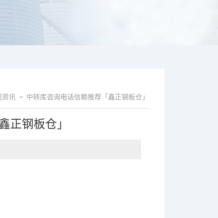
司资讯
中转库咨询电话信赖推荐「鑫正钢板仓」
>
鑫正钢板仓」