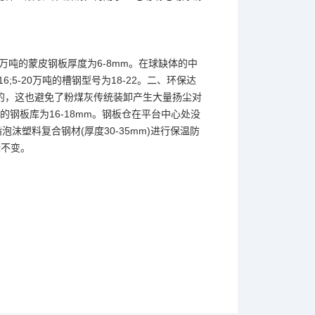
20万吨的蒙皮钢板厚度为6-8mm。在球缺体的中
;5-20万吨的槽钢型号为18-22。二、环保达
的，这也避免了粉煤灰传统装卸产生大量扬尘对
万吨的钢板库为16-18mm。钢板仓在平台中心处没
沫塑料复合钢材(厚度30-35mm)进行保温防
标不变。