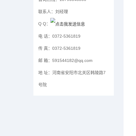
联系人：
刘经理
Q Q：
电 话：
0372-5361819
传 真：
0372-5361819
邮 箱：
591544182@qq.com
地 址：
河南省安阳市北关区韩陵路7
号院