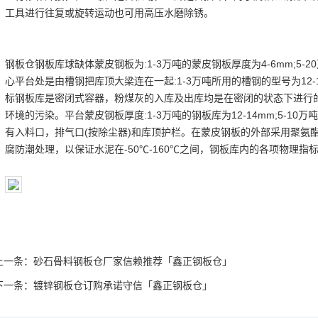
工具进行往复或旋转运动也可用高压水磨除锈。
钢板仓钢板库球缺体蒙皮钢板为:1-3万吨的蒙皮钢板厚度为4-6mm;5-
心平台处是由槽钢把库顶大梁连在一起:1-3万吨所用的槽钢的型号为12-16
标钢板库是密闭式容器，粉煤灰的入库及出库均是在密闭的状态下进行
环境的污染。平台蒙皮钢板厚度:1-3万吨的钢板库为12-14mm;5-10
有入料口，排气口(按除尘器)和库顶护栏。在蒙皮钢板的外部采用聚氨酯泡
腐防潮处理，以保证水泥在-50℃-160℃之间，钢板库内的各项物理指
上一条：
砂石骨料钢板仓厂家信赖推荐「鑫正钢板仓」
下一条：
镀锌钢板仓订购承诺守信「鑫正钢板仓」