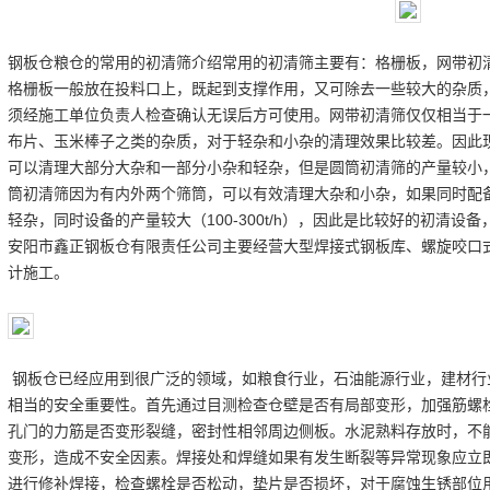
钢板仓
粮仓的常用的初清筛介绍常用的初清筛主要有：格栅板，网带初
格栅板一般放在投料口上，既起到支撑作用，又可除去一些较大的杂质
须经施工单位负责人检查确认无误后方可使用。网带初清筛仅仅相当于
布片、玉米棒子之类的杂质，对于轻杂和小杂的清理效果比较差。因此
可以清理大部分大杂和一部分小杂和轻杂，但是圆筒初清筛的产量较小，一
筒初清筛因为有内外两个筛筒，可以有效清理大杂和小杂，如果同时配
轻杂，同时设备的产量较大（100-300t/h），因此是比较好的初清
安阳市鑫正钢板仓有限责任公司主要经营大型焊接式钢板库、螺旋咬口
计施工。
钢板仓已经应用到很广泛的领域，如粮食行业，石油能源行业，建材行
相当的安全重要性。首先通过目测检查仓壁是否有局部变形，加强筋螺
孔门的力筋是否变形裂缝，密封性相邻周边侧板。水泥熟料存放时，不能
变形，造成不安全因素。焊接处和焊缝如果有发生断裂等异常现象应立
进行修补焊接，检查螺栓是否松动，垫片是否损坏，对于腐蚀生锈部位