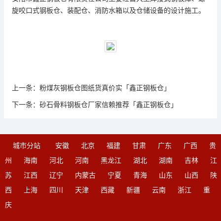
旋咬口式钢板仓、装配仓、消防水箱以及仓储设备的设计施工。
上一条：
粉煤灰钢板仓图纸货真价实「鑫正钢板仓」
下一条：
砂石骨料钢板仓厂家信赖推荐「鑫正钢板仓」
城市分站
安徽
北京
福建
甘肃
广东
广西
贵
州
海南
河北
河南
黑龙江
湖北
湖南
吉林
江
苏
江西
辽宁
内蒙古
宁夏
青海
山东
山西
陕
西
上海
四川
天津
西藏
新疆
云南
浙江
重
庆