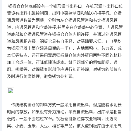
钢板仓仓体底部设有一个锥形漏斗出料口，在锥形漏斗出料口位
置设有出料电磁控制阀，出料电磁控制阀和输送机相平行。穿插
通风管道数量为两根，分别为左穿插通风管道和右穿插通风管
道，内通风管道和仓盖连接,并固定在仓盖盖中心位置，内通风管
道底部和穿插通风管道在钢板仓仓体内相连接，并通过外通风管
道和风机相连接。钢板仓具有自重轻、对基础要求低、」（平均
为钢筋混凝土筒仓建造周期的一半）、占地面积小、劳力省、成
本低等特点，还可采用双层壁板将仓体内外壁用两种不同的材料
加工合成一体，可降低建造成本。缝问题部分的例如爬梯、通
廊、栈桥等，对焊缝变形部位应进行纠正补焊，对锈蚀的部位应
及时进行防腐处理，避免锈蚀处扩延。
传统结构圆仓的卸料方式一般采用自流出料，但是随着水泥长
时间的存放，如果没有外力推动，单靠自流出料，出库率是相当
低的，一般不会超过70%。钢板仓能够贮存农业物料，比方高
粱、小麦、玉米、大豆、稻谷等产品。该
大型钢板库
由于采用气