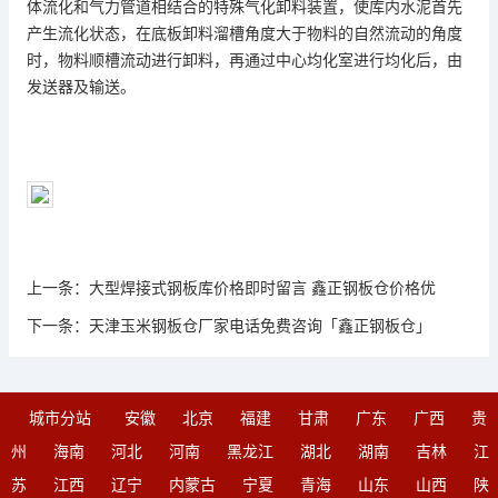
体流化和气力管道相结合的特殊气化卸料装置，使库内水泥首先
产生流化状态，在底板卸料溜槽角度大于物料的自然流动的角度
时，物料顺槽流动进行卸料，再通过中心均化室进行均化后，由
发送器及输送。
上一条：
大型焊接式钢板库价格即时留言 鑫正钢板仓价格优
下一条：
天津玉米钢板仓厂家电话免费咨询「鑫正钢板仓」
城市分站
安徽
北京
福建
甘肃
广东
广西
贵
州
海南
河北
河南
黑龙江
湖北
湖南
吉林
江
苏
江西
辽宁
内蒙古
宁夏
青海
山东
山西
陕