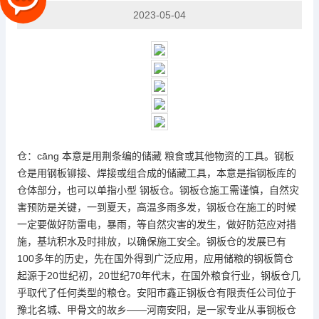
2023-05-04
仓：cāng 本意是用荆条编的储藏 粮食或其他物资的工具。
钢板
仓
是用钢板铆接、焊接或组合成的储藏工具，本意是指钢板库的
仓体部分，也可以单指小型 钢板仓。钢板仓施工需谨慎，自然灾
害预防是关键，一到夏天，高温多雨多发，钢板仓在施工的时候
一定要做好防雷电，暴雨，等自然灾害的发生，做好防范应对措
施，基坑积水及时排放，以确保施工安全。钢板仓的发展已有
100多年的历史，先在国外得到广泛应用，应用储粮的钢板筒仓
起源于20世纪初，20世纪70年代末，在国外粮食行业，钢板仓几
乎取代了任何类型的粮仓。安阳市鑫正钢板仓有限责任公司位于
豫北名城、甲骨文的故乡——河南安阳，是一家专业从事钢板仓