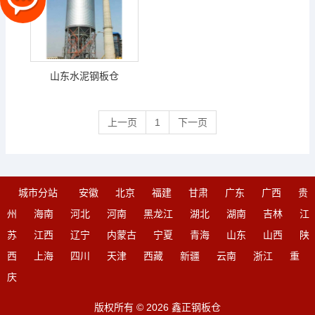
山东水泥钢板仓
上一页
1
下一页
城市分站
安徽
北京
福建
甘肃
广东
广西
贵
州
海南
河北
河南
黑龙江
湖北
湖南
吉林
江
苏
江西
辽宁
内蒙古
宁夏
青海
山东
山西
陕
西
上海
四川
天津
西藏
新疆
云南
浙江
重
庆
版权所有 © 2026 鑫正钢板仓